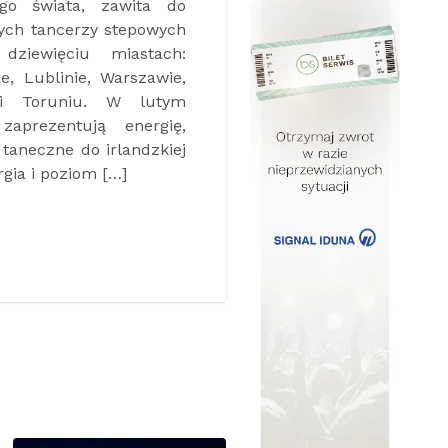
iestry Johanna Straussa
 będzie niezapomniany
ylko dla melomanów, ale
ą rozpocząć kolejny rok
szym stylu! Niedawny
ł wieczorem pełnym
zasowych melodii. Długie