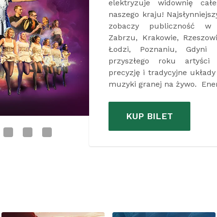
hity – noworoczna gala Ork
odbędzie się w Łodzi. To
wieczór i propozycja nie t
dla wszystkich, którzy chc
noworoczną galą w najlep
koncert w Krakowie by
elegancji, finezji i ponadc
owacje wywołały te […]
KUP BILET