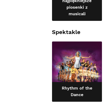
najpiękniejsze
piosenki z
musicali
Spektakle
Rhythm of the
Dance