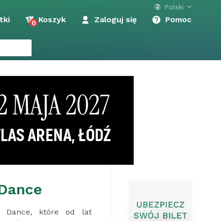
Polski
tki
Koszyk
Zaloguj się
Pomoc
0
s Orchestra
kła elegancja, światowe