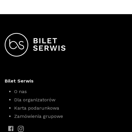
wysłane na skrzynkę e-mail lub kurierem, jeżeli
zawarcia ubezpieczenia (lub 7 dni w przypadku
wybrałeś bilety drukowane.
przedsiębiorcy).
Bilet Serwis
O nas
Dla organizatorów
Karta podarunkowa
Zamówienia grupowe