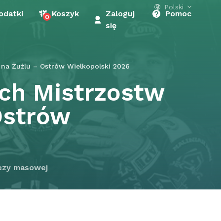
Polski
odatki
Koszyk
Zaloguj
Pomoc
0
się
 na Żużlu – Ostrów Wielkopolski 2026
ych Mistrzostw
Ostrów
ezy masowej