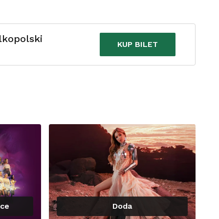
lkopolski
KUP BILET
nce
Doda